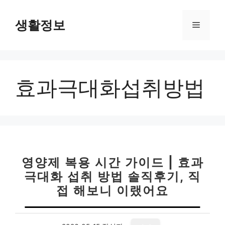
컨
텐
생활정보
메
츠
로
뉴
건
너
효과극대화섭취방법
뛰
기
영양제 복용 시간 가이드 | 효과
극대화 섭취 방법 솔직후기, 직
접 해보니 이랬어요