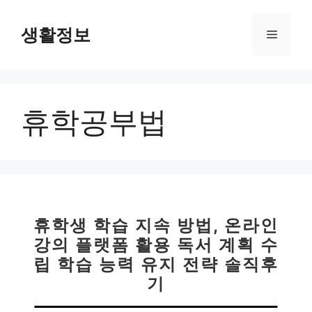
컨
텐
생활정보
메
츠
로
뉴
건
너
휴학공부법
뛰
기
휴학생 학습 지속 방법, 온라인
강의 플랫폼 활용 독서 계획 수
립 학습 능력 유지 전략 솔직후
기