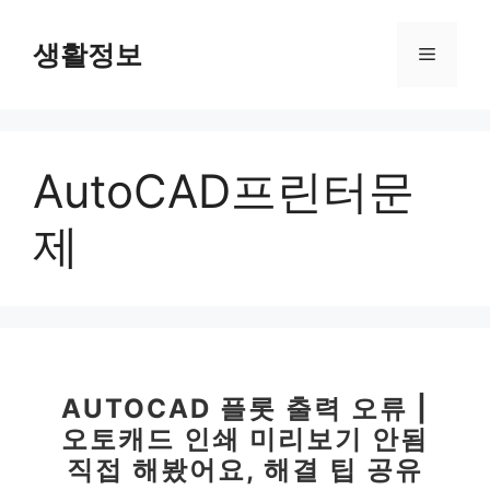
컨
텐
생활정보
메
츠
로
뉴
건
너
AutoCAD프린터문
뛰
기
제
AUTOCAD 플롯 출력 오류 |
오토캐드 인쇄 미리보기 안됨
직접 해봤어요, 해결 팁 공유