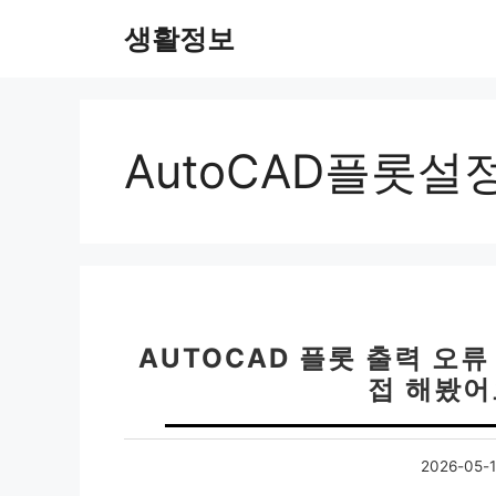
컨
생활정보
텐
츠
로
건
너
AutoCAD플롯설
뛰
기
AUTOCAD 플롯 출력 오류
접 해봤어
2026-05-