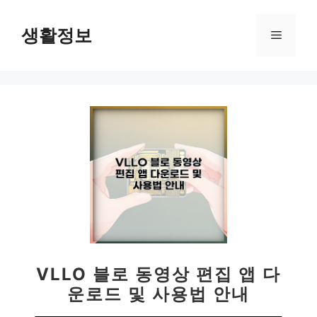
컨
텐
생활정보
메
츠
로
뉴
건
너
뛰
기
VLLO 블로 동영상 편집 앱 다
운로드 및 사용법 안내