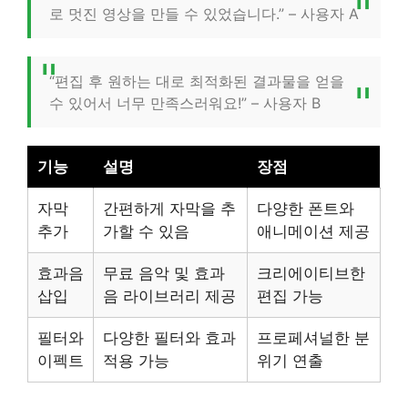
로 멋진 영상을 만들 수 있었습니다.” – 사용자 A
“편집 후 원하는 대로 최적화된 결과물을 얻을
수 있어서 너무 만족스러워요!” – 사용자 B
기능
설명
장점
자막
간편하게 자막을 추
다양한 폰트와
추가
가할 수 있음
애니메이션 제공
효과음
무료 음악 및 효과
크리에이티브한
삽입
음 라이브러리 제공
편집 가능
필터와
다양한 필터와 효과
프로페셔널한 분
이펙트
적용 가능
위기 연출